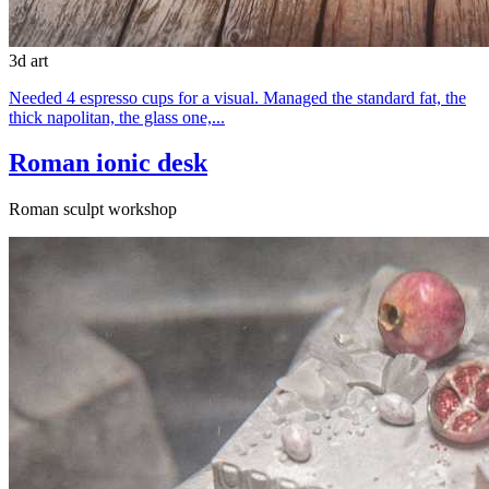
3d art
Needed 4 espresso cups for a visual. Managed the standard fat, the
thick napolitan, the glass one,...
Roman ionic desk
Roman sculpt workshop