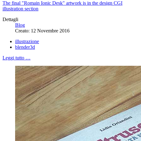
The final "Romain Ionic Desk" artwork is in the design CGI
illustration section
Dettagli
Blog
Creato: 12 Novembre 2016
illustrazione
blender3d
Leggi tutto …