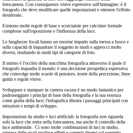
fotocamera. Con conseguenze visive espressive sull'immagine: è il
fotografo che deve modificare quelle impostazioni e ottenere l'effetto
desiderato.
Esistono molte regole di base e scorciatoie per calcolare formule
complesse sull'esposizione e l'influenza della luce.
Le lunghezze focali hanno un enorme impatto sulla messa a fuoco e
sulla capacità di inquadrare il soggetto in modi e approcci molto
diversi, risultando in molti tipi di categorie di foto.
Il mirino è l'occhio della macchina fotografica attraverso il quale il
fotografo inquadra il mondo: è una decisione prospettica espressiva
che coinvolge molte scuole di pensiero, teorie della percezione, linee
guida e regole visive.
Sviluppare e stampare in camera oscura è un modo fantastico per
padroneggiare i principi di base della fotografia e la sua essenza
come grafia della luce; l'infografica illustra i passaggi principali con
istruzioni e tempi di sviluppo.
Impostazioni da studio e luci artificiali: la fotografia non riguarda
solo la luce che entra nella fotocamera, ma anche il controllo della
luce ambientale. Ci sono molte combinazioni di luci in studio,
ognuna delle quali produce effetti e contesti diversi sul soggetto.