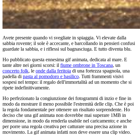
Avete presente quando vi svegliate in spiaggia. Vi elevate dalla
sabbia rovente; il sole è accecante, e barcollando in pensieri confusi
guardate la sabbia, e i riflessi sul bagnasciuga. E tutto diventa blu.
Ho pubblicato questa ennesima gif animata, dedicata al mare. E
tante altre nei giorni scorsi: il
fiume ombrone in Toscana
, un
concerto folk
, le
onde dalla feritoia
di una fortezza spagnola, una
padella di
pasta al pomodoro e basilico
. Tutti frammenti visivi
sospesi nel tempo: il regalo dell'immortalità ad un momento che si
ripete indefinitivamente.
Ho perfezionato la congiunzione dei fotogrammi di inzio e fine in
modo da mostrare il meno possibile l'estremità delle clip. Che è poi
la regola fondamentale per ottenere un risultato sorprendente. Ho
deciso che una gif animata non dovrebbe mai superare 1MB in
dimensione, in modo da renderla usabile nel caricamento; e anche
per porre una regola creativa per catturare una precisa azione in
movimento. La gif animata infatti non deve essere una clip video.