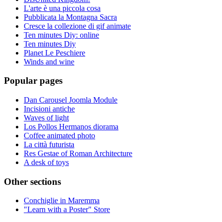
L'arte è una piccola cosa
Pubblicata la Montagna Sacra
Cresce la collezione di gif animate
Ten minutes Diy: online
Ten minutes Diy
Planet Le Peschiere
Winds and wine
Popular pages
Dan Carousel Joomla Module
Incisioni antiche
Waves of light
Los Pollos Hermanos diorama
Coffee animated photo
La città futurista
Res Gestae of Roman Architecture
A desk of toys
Other sections
Conchiglie in Maremma
"Learn with a Poster" Store