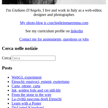
I'm
Giuliano D'Angelo
, I live and work in Italy as a web-editor,
designer and photographer.
My photo-blog is conchiglieinmaremma.com
See my curriculum profile on
linkedin
Contact me for assignments, questions or jobs
Cerca nelle notizie
Cerca
Posts
WebGL experiment
Etruschi: equivoci, enigmi, esoterismo
Carta, ottone, carta
Ink, golden foils and cgi still-life
From the stone to the wire
La civiltà nascosta degli Etruschi
Learn with a Poster
DisUnited Kingdom!