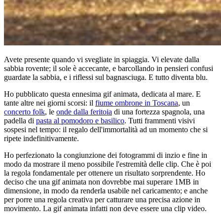
Avete presente quando vi svegliate in spiaggia. Vi elevate dalla
sabbia rovente; il sole è accecante, e barcollando in pensieri confusi
guardate la sabbia, e i riflessi sul bagnasciuga. E tutto diventa blu.
Ho pubblicato questa ennesima gif animata, dedicata al mare. E
tante altre nei giorni scorsi: il
fiume ombrone in Toscana
, un
concerto folk
, le
onde dalla feritoia
di una fortezza spagnola, una
padella di
pasta al pomodoro e basilico
. Tutti frammenti visivi
sospesi nel tempo: il regalo dell'immortalità ad un momento che si
ripete indefinitivamente.
Ho perfezionato la congiunzione dei fotogrammi di inzio e fine in
modo da mostrare il meno possibile l'estremità delle clip. Che è poi
la regola fondamentale per ottenere un risultato sorprendente. Ho
deciso che una gif animata non dovrebbe mai superare 1MB in
dimensione, in modo da renderla usabile nel caricamento; e anche
per porre una regola creativa per catturare una precisa azione in
movimento. La gif animata infatti non deve essere una clip video.