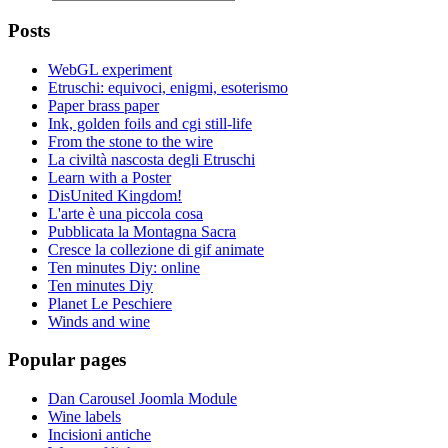
Posts
WebGL experiment
Etruschi: equivoci, enigmi, esoterismo
Paper brass paper
Ink, golden foils and cgi still-life
From the stone to the wire
La civiltà nascosta degli Etruschi
Learn with a Poster
DisUnited Kingdom!
L'arte è una piccola cosa
Pubblicata la Montagna Sacra
Cresce la collezione di gif animate
Ten minutes Diy: online
Ten minutes Diy
Planet Le Peschiere
Winds and wine
Popular pages
Dan Carousel Joomla Module
Wine labels
Incisioni antiche